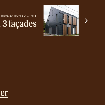
RÉALISATION SUIVANTE
 3 façades
ter