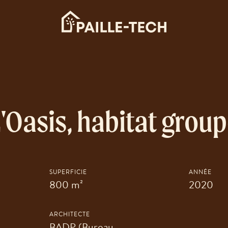
'Oasis, habitat grou
SUPERFICIE
ANNÉE
800 m²
2020
ARCHITECTE
BADP (Bureau