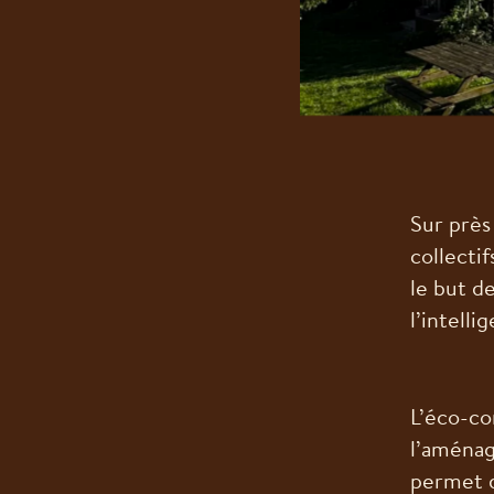
Sur près
collectif
le but d
l’intelli
L’éco-co
l’aménag
permet d