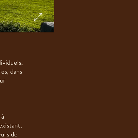
ividuels,
res, dans
sur
 à
xistant,
eurs de